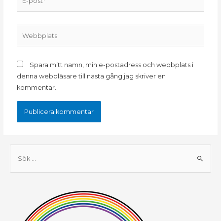
post*
Webbplats
Spara mitt namn, min e-postadress och webbplats i
denna webbläsare till nästa gång jag skriver en
kommentar.
S
ö
k
e
f